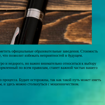
тметить официальные образовательные заведения. Стоимость
е, что позволит избежать неприятностей в будущем.
ро и недорого, но важно внимательно относиться к выбору
ормленный по всем правилам, станет важной частью вашего
процесса. Будьте осторожны, так как такой путь может иметь
ым, и здесь можно столкнуться с мошенничеством.