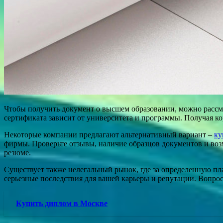
Чтобы получить документ о высшем образовании, можно рассмо
сертификата зависит от университета и программы. Получая кор
Некоторые компании предлагают альтернативный вариант –
ку
фирмы. Проверьте отзывы, наличие образцов документов и воз
резюме.
Существует также нелегальный рынок, где за определенную пла
серьезные последствия для вашей карьеры и репутации. Вопрос 
Купить диплом в Москве