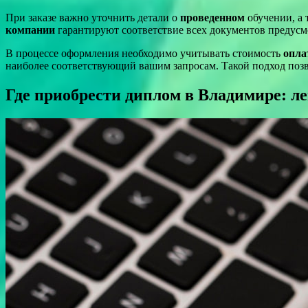
При заказе важно уточнить детали о
проведенном
обучении, а 
компании
гарантируют соответствие всех документов предусм
В процессе оформления необходимо учитывать стоимость
опл
наиболее соответствующий вашим запросам. Такой подход поз
Где приобрести диплом в Владимире: л