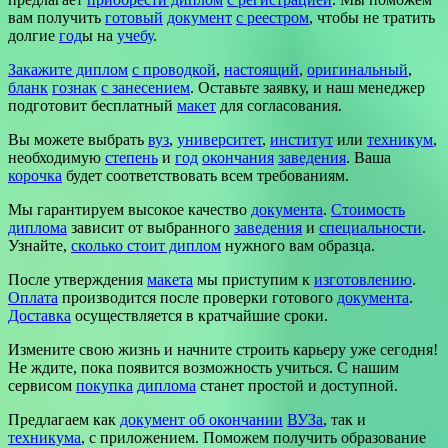
вам получить
готовый
документ
с реестром
, чтобы не тратить
долгие
год
ы на
учебу
.
Закажите диплом
с проводкой
,
настоящий
,
оригинальный
,
бланк
гознак
с занесением
. Оставьте заявку, и наш менеджер
подготовит бесплатный
макет
для согласования.
Вы можете выбрать
вуз
,
университет
,
институт
или
техникум
,
необходимую
степень
и
год
окончания
заведения
. Ваша
корочка
будет соответствовать всем требованиям.
Мы гарантируем высокое качество
документа
.
Стоимость
диплома
зависит от выбранного
заведения
и
специальности
.
Узнайте,
сколько стоит диплом
нужного вам образца.
После утверждения
макета
мы приступим к
изготовлению
.
Оплата
производится после проверки готового
документа
.
Доставка
осуществляется в кратчайшие сроки.
Измените свою жизнь и начните строить карьеру уже сегодня!
Не ждите, пока появится возможность учиться. С нашим
сервисом
покупка
диплома
станет простой и доступной.
Предлагаем как
документ об окончании
ВУЗа
, так и
техникума
, с приложением. Поможем получить образование