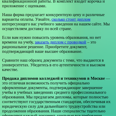
квалификационной работы. В комплект входит корочка и
приложение с оценками.
Наша фирма предлагает конкурентную цену и различные
варианты оплаты. Узнайте,
сколько стоит диплом
интересующего вас учебного заведения на нашем сайте. Мы
осуществляем доставку по всей стране.
Если вам нужно повысить уровень образования, но нет
времени на учебу,
заказать диплом с проводкой
– это
рациональное решение. Приобретите документ,
подтверждающий ваше высшее образование.
Сравните наш образец документа с теми, что выдаются в
университетах. Убедитесь в его аутентичности и высоком
качестве.
Продажа дипломов колледжей и техникумов в Москве
—
это отличная возможность получить официально
оформленные документы, подтверждающие завершение
учебы в учебных заведениях среднего профессионального
образования. Мы предлагаем дипломы, которые полностью
соответствуют государственным стандартам, обеспечивая их
юридическую силу для дальнейшего трудоустройства или
продолжения образования. Наши специалисты тщательно
оформляют каждый документ, учитывая все требования