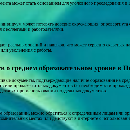
мента может стать основанием для уголовного преследования и 
 индивидуум может потерять доверие окружающих, опровергнута
 с коллегами и работодателями.
даст реальных знаний и навыков, что может серьезно сказаться н
или увольнения с работы.
в о среднем образовательном уровне в 
шивые документы, подтверждающие наличие образования на сред
тв или продаже готовых документов без необходимости прохожд
едствиях при использовании поддельных документов.
ем образовании, можно обратиться к определенным лицам или о
в сомнительных местах или действуют в интернете с использова