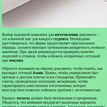
Выбор надежной компании для
изготовления
документа –
это ключевой шаг для каждого
студента
. Необходимо
удостовериться, что
фирма
предоставляет оригинальные
образцы, соответствующие требованиям конкретного
учебного
заведения
. При заказе рекомендуется проверять наличие
лицензий и отзывов, чтобы избежать неприятных ситуаций
при
покупке
.
Обратите внимание на образец документа, чтобы понять, как
выглядит готовый
бланк
. Важно, чтобы
университет
был
признан и диплом отвечал всем стандартам. Применяйте
советы, проведенные опытными
экспертами
, чтобы
гарантировать качественное изготовление, которое
впоследствии позволит избежать проблем с легитимностью.
Процесс
оплаты
должен быть безопасным и прозрачным.
Убедитесь, что
компания
предлагает различные варианты
расчетов и защищает данные клиентов. Заказывать документы