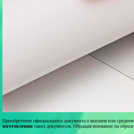
Приобретение официального документа о высшем или среднем
изготовлению
таких документов. Обращая внимание на
образе