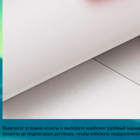
Выясните условия оплаты и выберите наиболее удобный вариан
нюансы до подписания договора, чтобы избежать недоразумен