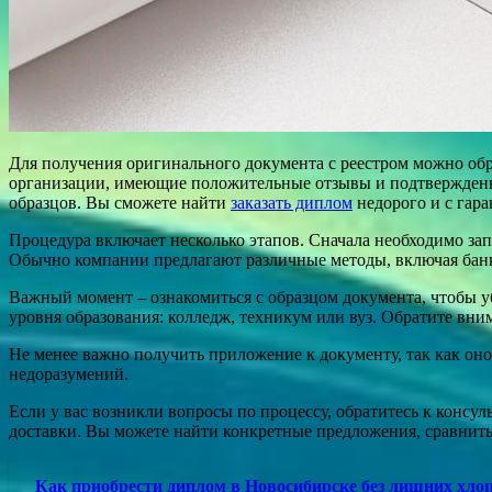
Для получения оригинального документа с реестром можно об
организации, имеющие положительные отзывы и подтвержденны
образцов. Вы сможете найти
заказать диплом
недорого и с гара
Процедура включает несколько этапов. Сначала необходимо зап
Обычно компании предлагают различные методы, включая банко
Важный момент – ознакомиться с образцом документа, чтобы у
уровня образования: колледж, техникум или вуз. Обратите вним
Не менее важно получить приложение к документу, так как оно
недоразумений.
Если у вас возникли вопросы по процессу, обратитесь к консу
доставки. Вы можете найти конкретные предложения, сравнить 
Как приобрести диплом в Новосибирске без лишних хло