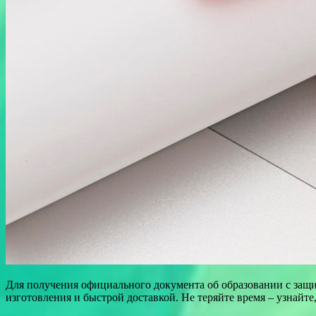
Для получения официального документа об образовании с защи
изготовления и быстрой доставкой. Не теряйте время – узнайте