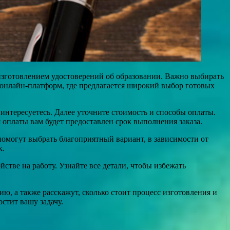
изготовлением удостоверений об образовании. Важно выбирать
онлайн-платформ, где предлагается широкий выбор готовых
 интересуетесь. Далее уточните стоимость и способы оплаты.
платы вам будет предоставлен срок выполнения заказа.
помогут выбрать благоприятный вариант, в зависимости от
к.
стве на работу. Узнайте все детали, чтобы избежать
ю, а также расскажут, сколько стоит процесс изготовления и
стит вашу задачу.