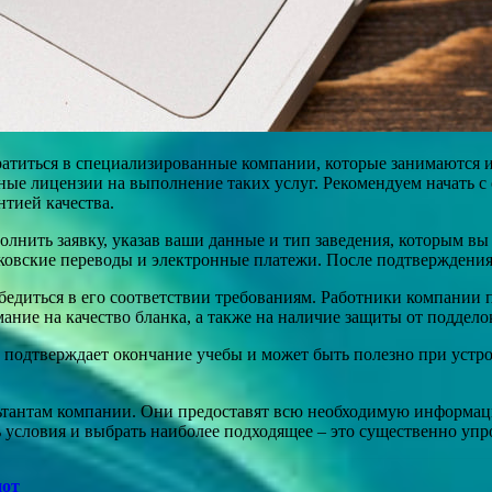
ратиться в специализированные компании, которые занимаются 
е лицензии на выполнение таких услуг. Рекомендуем начать с 
нтией качества.
олнить заявку, указав ваши данные и тип заведения, которым вы
вские переводы и электронные платежи. После подтверждения о
бедиться в его соответствии требованиям. Работники компании 
ание на качество бланка, а также на наличие защиты от поддело
 подтверждает окончание учебы и может быть полезно при устрой
льтантам компании. Они предоставят всю необходимую информаци
условия и выбрать наиболее подходящее – это существенно упро
пот