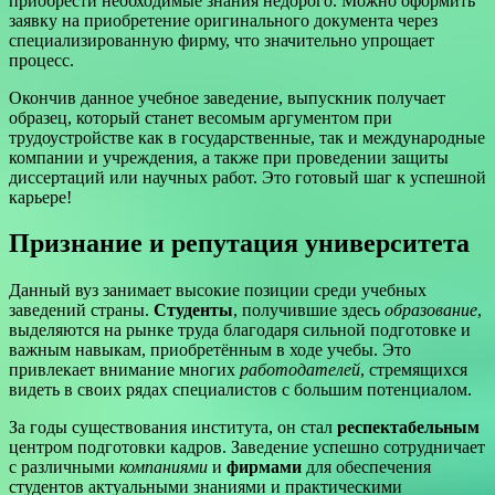
приобрести необходимые знания недорого. Можно оформить
заявку на приобретение оригинального документа через
специализированную фирму, что значительно упрощает
процесс.
Окончив данное учебное заведение, выпускник получает
образец, который станет весомым аргументом при
трудоустройстве как в государственные, так и международные
компании и учреждения, а также при проведении защиты
диссертаций или научных работ. Это готовый шаг к успешной
карьере!
Признание и репутация университета
Данный вуз занимает высокие позиции среди учебных
заведений страны.
Студенты
, получившие здесь
образование
,
выделяются на рынке труда благодаря сильной подготовке и
важным навыкам, приобретённым в ходе учебы. Это
привлекает внимание многих
работодателей
, стремящихся
видеть в своих рядах специалистов с большим потенциалом.
За годы существования института, он стал
респектабельным
центром подготовки кадров. Заведение успешно сотрудничает
с различными
компаниями
и
фирмами
для обеспечения
студентов актуальными знаниями и практическими