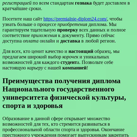
регистрацией
по всем стандартам
гознака
будет доставлен в
кратчайшие сроки.
Посетите наш сайт
https://premialnie-diplom24.com/
, чтобы
узнать больше о процессе
приобретения
диплома. Мы
гарантируем тщательную
проверку
всех данных и полное
соответствие
приложения
к документу. Прямо сейчас
доступна
оплата
онлайн и
доставка
в любой регион.
Для всех, кто ценит качество и
настоящий
образец, мы
предлагаем широкий выбор
корочек
и уникальных
возможностей для каждого
студент
а. Позвольте себе
настоящую
карьеру
с нашей
компанией
!
Преимущества получения диплома
Национального государственного
университета физической культуры,
спорта и здоровья
Образование в данной сфере открывает множество
возможностей для тех, кто стремится развиваться в
профессиональной области спорта и здоровья. Окончание
престижного учреждения помогает выпускникам закрепить