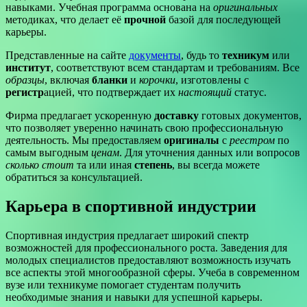
навыками. Учебная программа основана на
оригинальных
методиках, что делает её
прочной
базой для последующей
карьеры.
Представленные на сайте
документы
, будь то
техникум
или
институт
, соответствуют всем стандартам и требованиям. Все
образцы
, включая
бланки
и
корочки
, изготовлены с
регистр
ацией, что подтверждает их
настоящий
статус.
Фирма предлагает ускоренную
доставку
готовых документов,
что позволяет уверенно начинать свою профессиональную
деятельность. Мы предоставляем
оригиналы
с
реестром
по
самым выгодным
ценам
. Для уточнения данных или вопросов
сколько стоит
та или иная
степень
, вы всегда можете
обратиться за консультацией.
Карьера в спортивной индустрии
Спортивная индустрия предлагает широкий спектр
возможностей для профессионального роста. Заведения для
молодых специалистов предоставляют возможность изучать
все аспекты этой многообразной сферы. Учеба в современном
вузе или техникуме помогает студентам получить
необходимые знания и навыки для успешной карьеры.