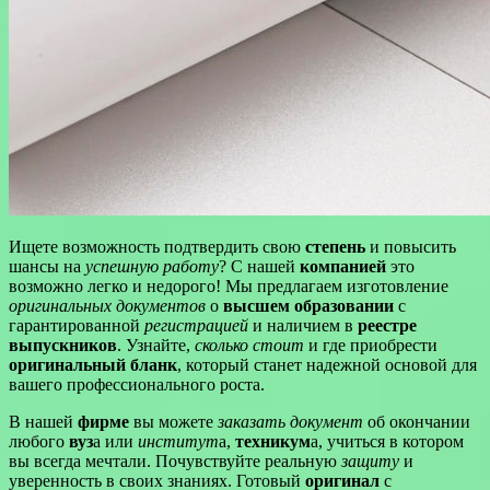
Ищете возможность подтвердить свою
степень
и повысить
шансы на
успешную работу
? С нашей
компанией
это
возможно легко и недорого! Мы предлагаем изготовление
оригинальных документов
о
высшем образовании
с
гарантированной
регистрацией
и наличием в
реестре
выпускников
. Узнайте,
сколько стоит
и где приобрести
оригинальный бланк
, который станет надежной основой для
вашего профессионального роста.
В нашей
фирме
вы можете
заказать документ
об окончании
любого
вуз
а или
институт
а,
техникум
а, учиться в котором
вы всегда мечтали. Почувствуйте реальную
защиту
и
уверенность в своих знаниях. Готовый
оригинал
с