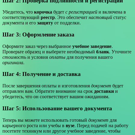
Шаг 2: Проверка подлинности и регистрации
Убедитесь, что
корочка
будет
с регистрацией
и включена в
соответствующий
реестр
. Это обеспечит
настоящий
статус
документа и его
защиту
от подделки.
Шаг 3: Оформление заказа
Оформите заказ через выбранное
учебное заведение
.
Проверьте образец и выберите необходимый
бланк
. Уточните
стоимость
и условия
оплаты
для получения вашего
оригинала
.
Шаг 4: Получение и
доставка
После завершения оплаты и изготовления
документ
будет
отправлен вам. Обратите внимание на срок
доставки
и
убедитесь, что он соответствует вашим ожиданиям.
Шаг 5: Использование вашего документа
Теперь вы можете использовать готовый
документ
для
карьерного роста или учебы в
вузе
. Перед подачей на работу
посетите техникум или другое учебное заведение, чтобы