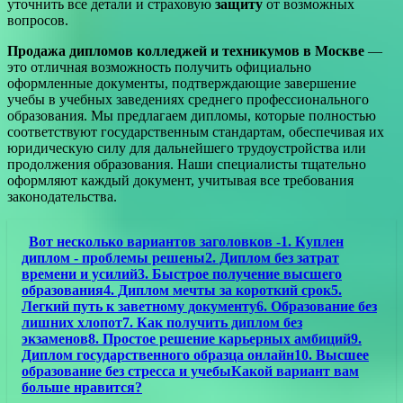
уточнить все детали и страховую
защиту
от возможных
вопросов.
Продажа дипломов колледжей и техникумов в Москве
—
это отличная возможность получить официально
оформленные документы, подтверждающие завершение
учебы в учебных заведениях среднего профессионального
образования. Мы предлагаем дипломы, которые полностью
соответствуют государственным стандартам, обеспечивая их
юридическую силу для дальнейшего трудоустройства или
продолжения образования. Наши специалисты тщательно
оформляют каждый документ, учитывая все требования
законодательства.
Вот несколько вариантов заголовков -1. Куплен
диплом - проблемы решены2. Диплом без затрат
времени и усилий3. Быстрое получение высшего
образования4. Диплом мечты за короткий срок5.
Легкий путь к заветному документу6. Образование без
лишних хлопот7. Как получить диплом без
экзаменов8. Простое решение карьерных амбиций9.
Диплом государственного образца онлайн10. Высшее
образование без стресса и учебыКакой вариант вам
больше нравится?