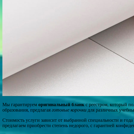
Мы гарантируем
оригинальный бланк
с реестром, который п
образования, предлагая
готовые корочки
для различных учебны
Стоимость услуги зависит от выбранной специальности и года 
предлагаем приобрести степень недорого, с гарантией конфид