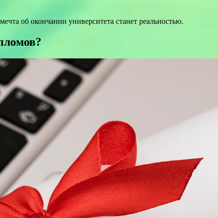
мечта об окончании университета станет реальностью.
пломов?