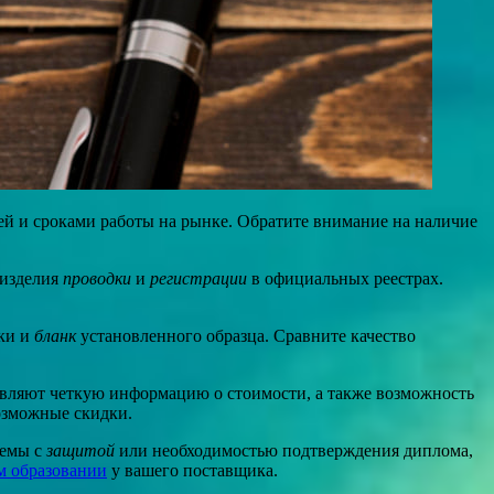
ей и сроками работы на рынке. Обратите внимание на наличие
 изделия
проводки
и
регистрации
в официальных реестрах.
аки и
бланк
установленного образца. Сравните качество
авляют четкую информацию о стоимости, а также возможность
возможные скидки.
лемы с
защитой
или необходимостью подтверждения диплома,
м образовании
у вашего поставщика.