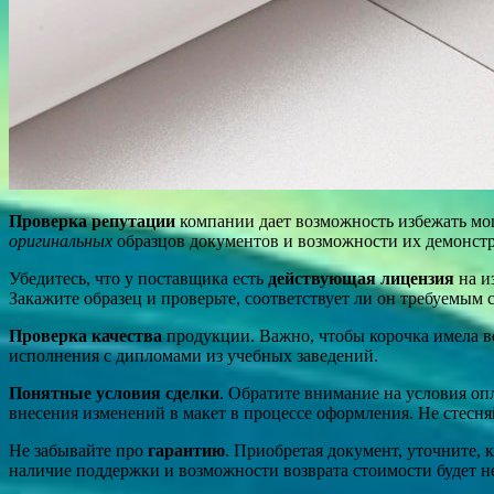
Проверка репутации
компании дает возможность избежать мош
оригинальных
образцов документов и возможности их демонст
Убедитесь, что у поставщика есть
действующая лицензия
на и
Закажите образец и проверьте, соответствует ли он требуемым 
Проверка качества
продукции. Важно, чтобы корочка имела в
исполнения с дипломами из учебных заведений.
Понятные условия сделки
. Обратите внимание на условия о
внесения изменений в макет в процессе оформления. Не стесня
Не забывайте про
гарантию
. Приобретая документ, уточните,
наличие поддержки и возможности возврата стоимости будет 