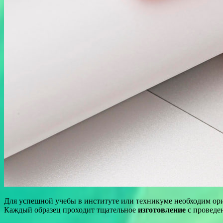
Для успешной учебы в институте или техникуме необходим о
Каждый образец проходит тщательное
изготовление
с провед