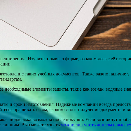
енничества. Изучите отзывы о фирме, ознакомьтесь с её истори
рации.
зготовление таких учебных документов. Также важно наличие у
стандартам.
се необходимые элементы защиты, такие как
гознак
, водяные зн
платы и сроки изготовления. Надежные компании всегда предост
йтесь спрашивать о том, сколько стоит получение документа и 
 какая поддержка возможна после покупки. Если возникнут проб
не лишним. Вы сможете узнать
можно ли купить диплом о высше