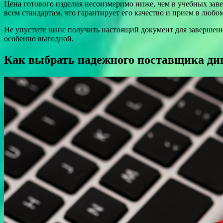
Цена готового изделия несоизмеримо ниже, чем в учебных зав
всем стандартам, что гарантирует его качество и прием в любо
Не упустите шанс получить настоящий документ для завершени
особенно выгодной.
Как выбрать надежного поставщика дип