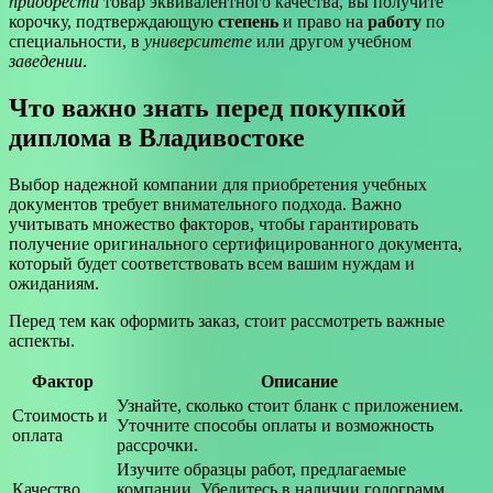
приобрести
товар эквивалентного качества, вы получите
корочку, подтверждающую
степень
и право на
работу
по
специальности, в
университете
или другом учебном
заведении
.
Что важно знать перед покупкой
диплома в Владивостоке
Выбор надежной компании для приобретения учебных
документов требует внимательного подхода. Важно
учитывать множество факторов, чтобы гарантировать
получение оригинального сертифицированного документа,
который будет соответствовать всем вашим нуждам и
ожиданиям.
Перед тем как оформить заказ, стоит рассмотреть важные
аспекты.
Фактор
Описание
Узнайте, сколько стоит бланк с приложением.
Стоимость и
Уточните способы оплаты и возможность
оплата
рассрочки.
Изучите образцы работ, предлагаемые
Качество
компании. Убедитесь в наличии голограмм