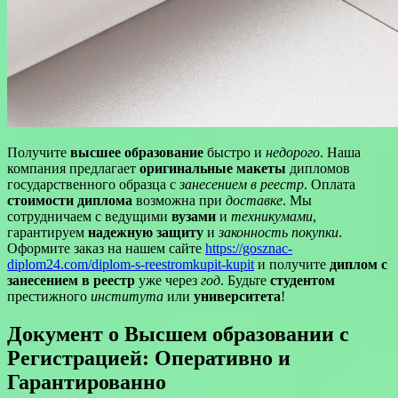
Получите
высшее образование
быстро и
недорого
. Наша
компания предлагает
оригинальные макеты
дипломов
государственного образца с
занесением в реестр
. Оплата
стоимости диплома
возможна при
доставке
. Мы
сотрудничаем с ведущими
вузами
и
техникумами
,
гарантируем
надежную защиту
и
законность покупки
.
Оформите заказ на нашем сайте
https://gosznac-
diplom24.com/diplom-s-reestromkupit-kupit
и получите
диплом с
занесением в реестр
уже через
год
. Будьте
студентом
престижного
института
или
университета
!
Документ о Высшем образовании с
Регистрацией: Оперативно и
Гарантированно