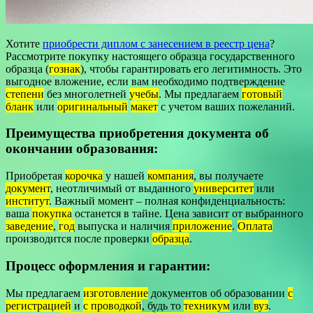
Хотите
приобрести диплом с занесением в реестр цена
?
Рассмотрите покупку настоящего образца государственного
образца (
гознак
), чтобы гарантировать его легитимность. Это
выгодное вложение, если вам необходимо подтверждение
степени
без многолетней
учебы
. Мы предлагаем
готовый
бланк
или
оригинальный
макет
с учетом ваших пожеланий.
Преимущества приобретения документа об
окончании образования:
Приобретая
корочка
у нашей
компания
, вы получаете
документ
, неотличимый от выданного
университет
или
институт
. Важный момент – полная конфиденциальность:
ваша
покупка
останется в тайне. Цена зависит от выбранного
заведение
,
год
выпуска и наличия
приложение
.
Оплата
производится после проверки
образца
.
Процесс оформления и гарантии:
Мы предлагаем
изготовление
документов об образовании
с
регистрацией
и
с проводкой
, будь то
техникум
или
вуз
.