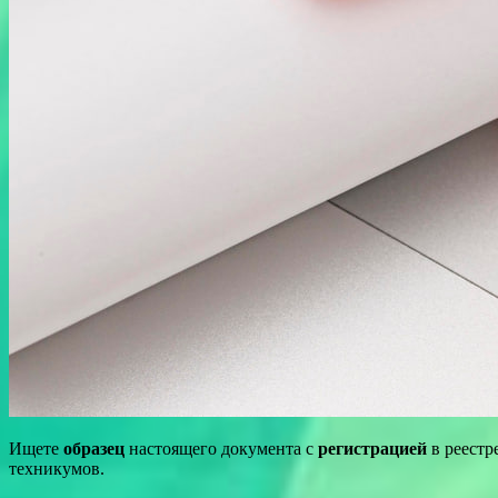
Ищете
образец
настоящего документа с
регистрацией
в реестр
техникумов.