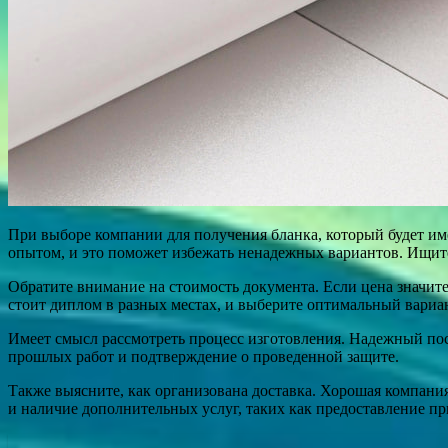
При выборе компании для получения бланка, который будет им
опытом, и это поможет избежать ненадежных вариантов. Ищит
Обратите внимание на стоимость документа. Если цена значите
стоит диплом в разных местах, и выберите оптимальный вариант
Имеет смысл рассмотреть процесс изготовления. Надежный пос
прошлых работ и подтверждение о проведенной защите.
Также выясните, как организована доставка. Хорошая компания
и наличие дополнительных услуг, таких как предоставление пр