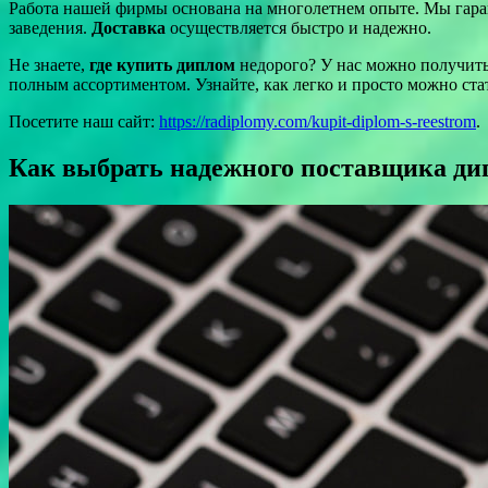
Работа нашей фирмы основана на многолетнем опыте. Мы гара
заведения.
Доставка
осуществляется быстро и надежно.
Не знаете,
где купить диплом
недорого? У нас можно получит
полным ассортиментом. Узнайте, как легко и просто можно ста
Посетите наш сайт:
https://radiplomy.com/kupit-diplom-s-reestrom
.
Как выбрать надежного поставщика дип