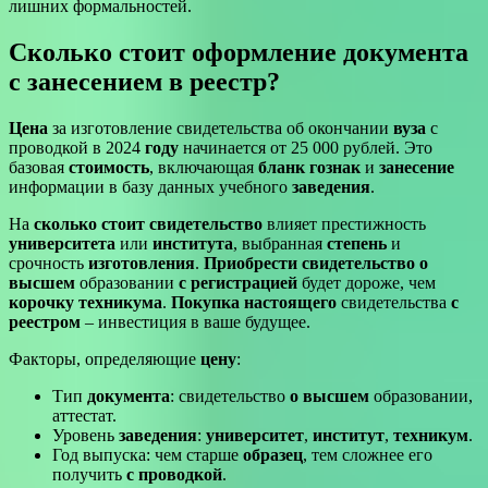
лишних формальностей.
Сколько стоит оформление документа
с занесением в реестр?
Цена
за изготовление свидетельства об окончании
вуза
с
проводкой в 2024
году
начинается от 25 000 рублей. Это
базовая
стоимость
, включающая
бланк
гознак
и
занесение
информации в базу данных учебного
заведения
.
На
сколько стоит свидетельство
влияет престижность
университета
или
института
, выбранная
степень
и
срочность
изготовления
.
Приобрести свидетельство
о
высшем
образовании
с регистрацией
будет дороже, чем
корочку
техникума
.
Покупка настоящего
свидетельства
с
реестром
– инвестиция в ваше будущее.
Факторы, определяющие
цену
:
Тип
документа
: свидетельство
о высшем
образовании,
аттестат.
Уровень
заведения
:
университет
,
институт
,
техникум
.
Год выпуска: чем старше
образец
, тем сложнее его
получить
с проводкой
.