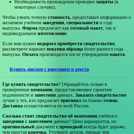
Необходимость прохождения проверки
защиты
(в
некоторых случаях).
Чтобы узнать точную
стоимость
, предоставьте информацию о
желаемом учебном
заведении
,
специальности
и годе
выпуска.
Фирма
предлагает как
готовый макет
, так и
индивидуальное
изготовление
.
Если вам нужно
недорого приобрести свидетельство
,
рассмотрите вариант
покупки
образца
более раннего года
выпуска.
Оплата
производится после утверждения
макета
.
Купить диплом с внесением в реестр
Где купить свидетельство
? Обращайтесь только в
проверенные
компании
, предоставляющие гарантии
подлинности и
занесения
данных.
Заказать свидетельство
лучше у тех, кто предлагает
оригинал
на бланке
гознак
.
Доставка
осуществляется по всей России.
Сколько стоит свидетельство об окончании
учебного
заведения
с занесением
данных? Цена варьируется, но
оригинальный
документ
с проводкой
всегда будет дороже,
чем простая
корочка
. Уточните детали, прежде чем