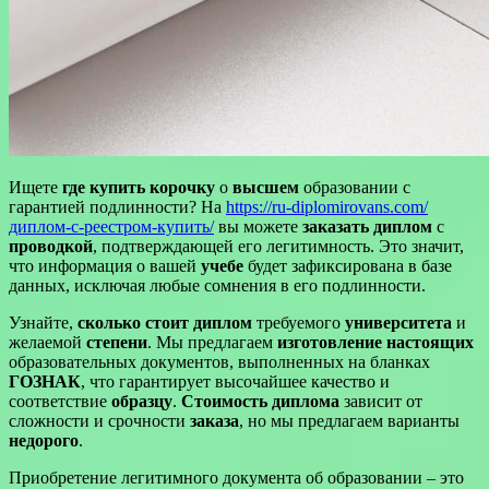
Ищете
где купить корочку
о
высшем
образовании с
гарантией подлинности? На
https://ru-diplomirovans.com/
диплом-с-реестром-купить/
вы можете
заказать диплом
с
проводкой
, подтверждающей его легитимность. Это значит,
что информация о вашей
учебе
будет зафиксирована в базе
данных, исключая любые сомнения в его подлинности.
Узнайте,
сколько стоит диплом
требуемого
университета
и
желаемой
степени
. Мы предлагаем
изготовление
настоящих
образовательных документов, выполненных на бланках
ГОЗНАК
, что гарантирует высочайшее качество и
соответствие
образцу
.
Стоимость диплома
зависит от
сложности и срочности
заказа
, но мы предлагаем варианты
недорого
.
Приобретение легитимного документа об образовании – это