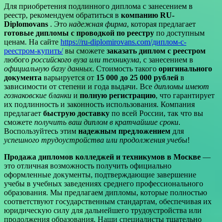
Для приобретения подлинного диплома с занесением в
реестр, рекомендуем обратиться в
компанию RU-
Diplomovans
. Это
надежная фирма
, которая предлагает
готовые дипломы с проводкой по реестру
по доступным
ценам. На сайте
https://ru-diplomirovans.com/диплом-с-
реестром-купить/
вы сможете
заказать диплом с реестром
любого
российского вуза или техникума
, с занесением в
официальную базу данных
. Стоимость такого
оригинального
документа
варьируется от
15 000 до 25 000 рублей
в
зависимости от степени и года выдачи. Все
дипломы имеют
гознаковские бланки
и
полную регистрацию
, что гарантирует
их подлинность и законность использования. Компания
предлагает
быструю доставку
по всей России, так что вы
сможете
получить ваш диплом в кратчайшие сроки
.
Воспользуйтесь этим
надежным предложением
для
успешного трудоустройства или продолжения учебы
!
Продажа дипломов колледжей и техникумов в Москве
—
это отличная возможность получить официально
оформленные документы, подтверждающие завершение
учебы в учебных заведениях среднего профессионального
образования. Мы предлагаем дипломы, которые полностью
соответствуют государственным стандартам, обеспечивая их
юридическую силу для дальнейшего трудоустройства или
продолжения образования. Наши специалисты тщательно