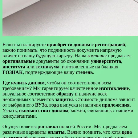
Если вы планируете
приобрести диплом с регистрацией
,
важно понимать, что подлинность документа напрямую
влияет на вашу будущую карьеру. Наша
компания
предлагает
оригинальные
документы об окончании
университета
,
института
или
техникума
, изготовленные на бланках
ГОЗНАК
, подтверждающие вашу
степень
.
Где купить диплом
, чтобы он соответствовал всем
требованиям? Мы гарантируем качественное
изготовление
,
визуальное соответствие
образцу
и наличие всех
необходимых элементов
защиты
. Стоимость диплома зависит
от выбранного
ВУЗа
,
года
выпуска и наличия
приложения
.
Узнать,
сколько стоит диплом
, можно, связавшись с нашими
консультантами.
Осуществляется
доставка
по всей России. Мы предлагаем
различные варианты
оплаты
. Важно помнить, что хотя
цена
на
готовый
документ может быть привлекательной, стоит