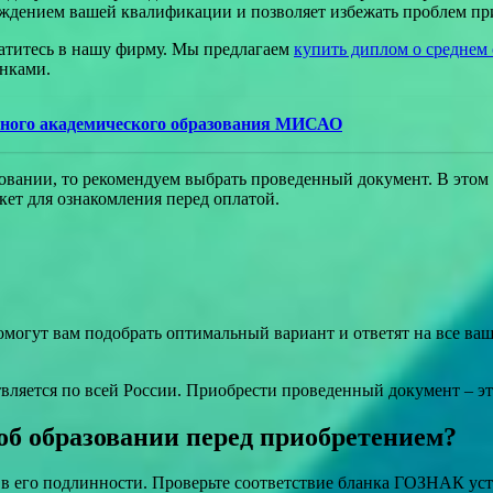
ждением вашей квалификации и позволяет избежать проблем при
ратитесь в нашу фирму. Мы предлагаем
купить диплом о среднем 
енками.
нного академического образования МИСАО
вании, то рекомендуем выбрать проведенный документ. В этом 
кет для ознакомления перед оплатой.
огут вам подобрать оптимальный вариант и ответят на все ваш
вляется по всей России. Приобрести проведенный документ – эт
об образовании перед приобретением?
ь в его подлинности. Проверьте соответствие бланка ГОЗНАК ус