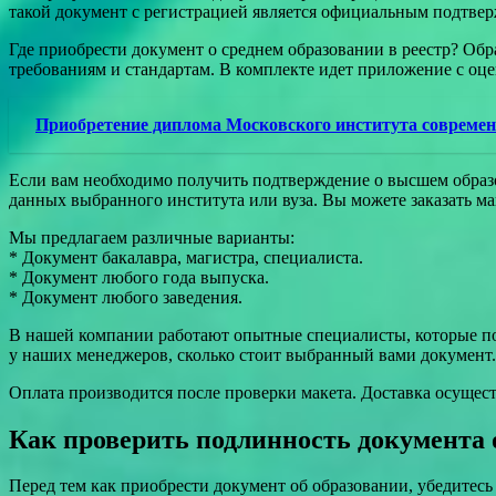
такой документ с регистрацией является официальным подтвер
Где приобрести документ о среднем образовании в реестр? Об
требованиям и стандартам. В комплекте идет приложение с оц
Приобретение диплома Московского института совреме
Если вам необходимо получить подтверждение о высшем образо
данных выбранного института или вуза. Вы можете заказать ма
Мы предлагаем различные варианты:
* Документ бакалавра, магистра, специалиста.
* Документ любого года выпуска.
* Документ любого заведения.
В нашей компании работают опытные специалисты, которые пом
у наших менеджеров, сколько стоит выбранный вами документ.
Оплата производится после проверки макета. Доставка осущест
Как проверить подлинность документа 
Перед тем как приобрести документ об образовании, убедитес