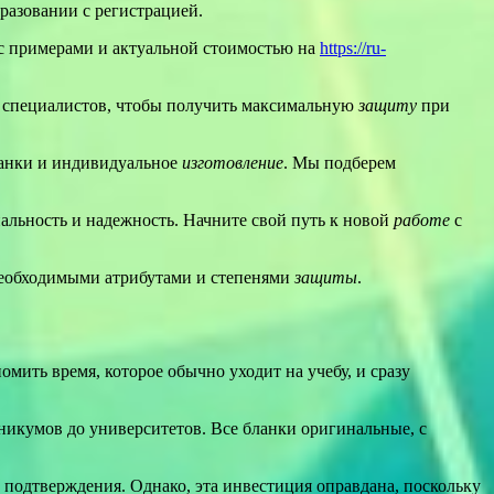
разовании с регистрацией.
 с примерами и актуальной стоимостью на
https://ru-
х специалистов, чтобы получить максимальную
защиту
при
анки и индивидуальное
изготовление
. Мы подберем
альность и надежность. Начните свой путь к новой
работе
с
необходимыми атрибутами и степенями
защиты
.
номить время, которое обычно уходит на учебу, и сразу
икумов до университетов. Все бланки оригинальные, с
з подтверждения. Однако, эта инвестиция оправдана, поскольку