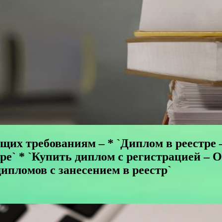
ющих требованиям – * `Диплом в реестре
тре` * `Купить диплом с регистрацией –
дипломов с занесением в реестр`