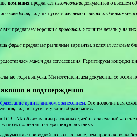
Наша
компания
предлагает
изготовление
документов о высшем об
ного
заведения
, года выпуска и желаемой
степени
. Ознакомьтесь
а? Мы предлагаем корочки
с проводкой
. Уточните детали у наши
аша
фирма
предлагает различные варианты, включая
готовые
бл
предоставляем
макет
для согласования. Гарантируем конфиденци
туальные годы выпуска. Мы изготавливаем документы со всеми 
законно и подтвержденно
бразование купить диплом с занесением
. Это позволит вам сэко
едения, года выпуска и уровня образования.
в ГОЗНАК об окончании различных учебных заведений – от техн
ество исполнения и оперативную доставку.
ь документа с проводкой несколько выше, чем просто корочка бе