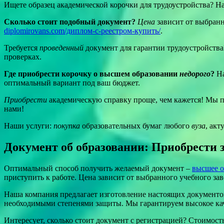
Ищете образец академической корочки для трудоустройства? 
Сколько стоит подобный документ?
Цена
зависит от выбран
diplomirovans.com/диплом-с-реестром-купить/
.
Требуется
проведенный
документ для гарантии трудоустройств
проверках.
Где приобрести корочку о высшем образовании
недорого
?
Н
оптимальный вариант под ваш бюджет.
Приобрести
академическую справку проще, чем кажется! Мы 
нами!
Наши услуги:
покупка
образовательных бумаг любого
вуза
, ак
Документ об образовании: Приобрести 
Оптимальный способ получить желаемый документ –
высшее о
приступить к работе. Цена зависит от выбранного учебного зав
Наша компания предлагает изготовление настоящих документо
необходимыми степенями защиты. Мы гарантируем высокое кач
Интересует, сколько стоит документ с регистрацией? Стоимост