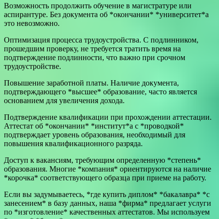
Возможность продолжить обучение в магистратуре или
аспирантуре. Без документа об *окончании* *университет*а
это невозможно.
Оптимизация процесса трудоустройства. С подлинником,
прошедшим проверку, не требуется тратить время на
подтверждение подлинности, что важно при срочном
трудоустройстве.
Повышение заработной платы. Наличие документа,
подтверждающего *высшее* образование, часто является
основанием для увеличения дохода.
Подтверждение квалификации при прохождении аттестации.
Аттестат об *окончании* *институт*а с *проводкой*
подтверждает уровень образования, необходимый для
повышения квалификационного разряда.
Доступ к вакансиям, требующим определенную *степень*
образования. Многие *компания* ориентируются на наличие
*корочка* соответствующего образца при приеме на работу.
Если вы задумываетесь, *где купить диплом* *бакалавра* *с
занесением* в базу данных, наша *фирма* предлагает услуги
по *изготовление* качественных аттестатов. Мы используем