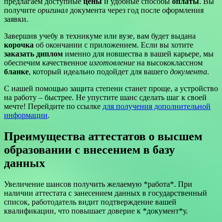
предлагаем доступные
цены
и удобные способы
оплаты
. Вы
получите
оригинал
документа через год после оформления
заявки.
Завершив учебу в техникуме или вузе, вам будет выдана
корочка
об окончании с приложением. Если вы хотите
заказать диплом
именно для новшества в вашей карьере, мы
обеспечим качественное
изготовление
на высококлассном
бланке
, который идеально подойдет для вашего
документа
.
С нашей помощью защита степени станет проще, а устройство
на работу – быстрее. Не упустите шанс сделать шаг к своей
мечте! Перейдите по ссылке
для получения дополнительной
информации
.
Преимущества аттестатов о высшем
образовании с внесением в базу
данных
Увеличение шансов получить желаемую *работа*. При
наличии аттестата с занесением данных в государственный
список, работодатель видит подтверждение вашей
квалификации, что повышает доверие к *документ*у.