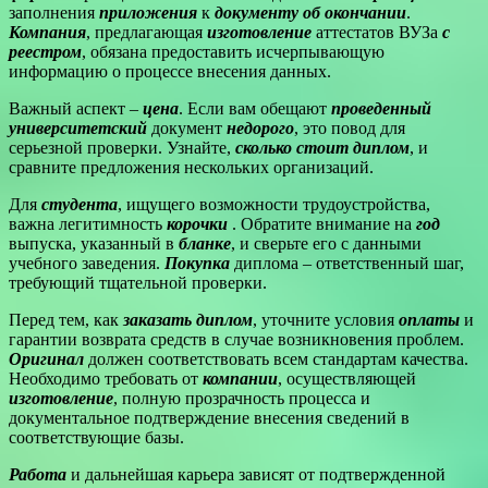
заполнения
приложения
к
документу об окончании
.
Компания
, предлагающая
изготовление
аттестатов ВУЗа
с
реестром
, обязана предоставить исчерпывающую
информацию о процессе внесения данных.
Важный аспект –
цена
. Если вам обещают
проведенный
университетский
документ
недорого
, это повод для
серьезной проверки. Узнайте,
сколько стоит диплом
, и
сравните предложения нескольких организаций.
Для
студента
, ищущего возможности трудоустройства,
важна легитимность
корочки
. Обратите внимание на
год
выпуска, указанный в
бланке
, и сверьте его с данными
учебного заведения.
Покупка
диплома – ответственный шаг,
требующий тщательной проверки.
Перед тем, как
заказать диплом
, уточните условия
оплаты
и
гарантии возврата средств в случае возникновения проблем.
Оригинал
должен соответствовать всем стандартам качества.
Необходимо требовать от
компании
, осуществляющей
изготовление
, полную прозрачность процесса и
документальное подтверждение внесения сведений в
соответствующие базы.
Работа
и дальнейшая карьера зависят от подтвержденной