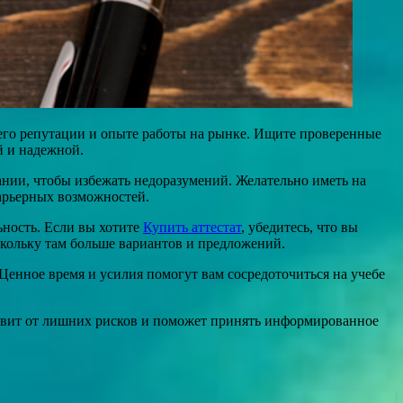
его репутации и опыте работы на рынке. Ищите проверенные
й и надежной.
ании, чтобы избежать недоразумений. Желательно иметь на
арьерных возможностей.
ность. Если вы хотите
Купить аттестат
, убедитесь, что вы
скольку там больше вариантов и предложений.
енное время и усилия помогут вам сосредоточиться на учебе
бавит от лишних рисков и поможет принять информированное