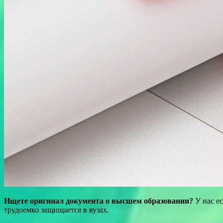
Ищете оригинал документа о высшем образовании?
У нас ес
трудоемко защищается в вузах.