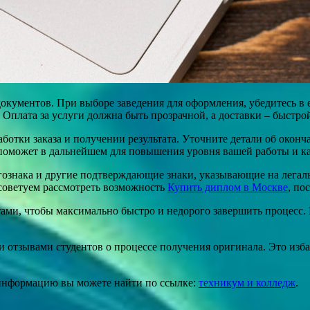
кументов. При выборе заведения для оформления, убедитесь в 
 Оплата за услуги должна быть прозрачной, а доставки – быстро
отки заказа и получении результата. Уточните детали об оконч
 поможет в дальнейшем для повышения уровня вашей работы и к
гознака и другие подтверждающие знаки, указывающие на легаль
, советуем рассмотреть возможность
Купить диплом в Москве
, по
ми, чтобы максимально быстро и недорого завершить процесс. Ц
 и отзывами студентов о процессе получения оригинала. Это из
 информацию вы можете найти по ссылке:
техникум и колледж
.